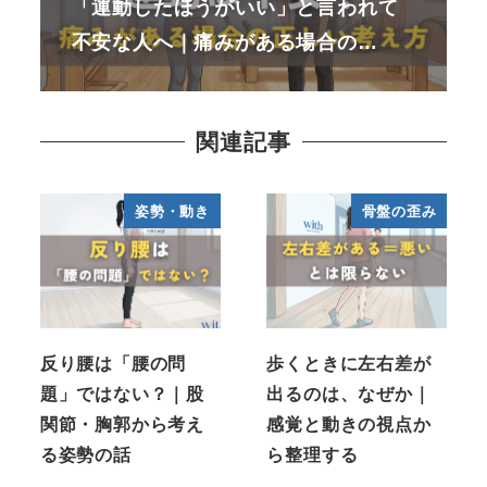
「運動したほうがいい」と言われて
不安な人へ｜痛みがある場合の…
関連記事
姿勢・動き
骨盤の歪み
反り腰は「腰の問
歩くときに左右差が
題」ではない？｜股
出るのは、なぜか｜
関節・胸郭から考え
感覚と動きの視点か
る姿勢の話
ら整理する