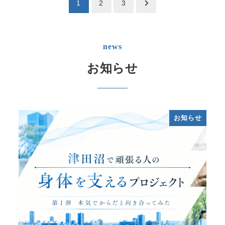
投
1
2
3
稿
の
news
ペ
お知らせ
ー
ジ
お知らせ
送
り